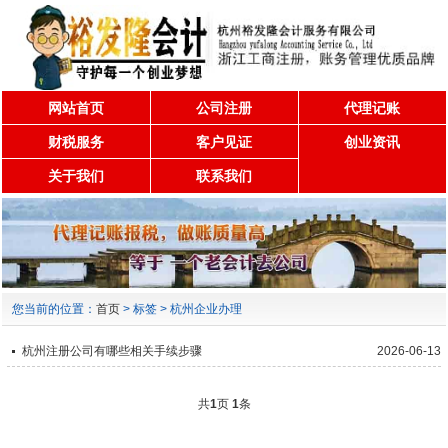
网站首页
公司注册
代理记账
财税服务
客户见证
创业资讯
关于我们
联系我们
您当前的位置：
首页
> 标签 > 杭州企业办理
杭州注册公司有哪些相关手续步骤
2026-06-13
共
1
页
1
条