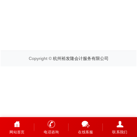
Copyright ©
杭州裕发隆会计服务有限公司
网站首页
电话咨询
在线客服
联系我们