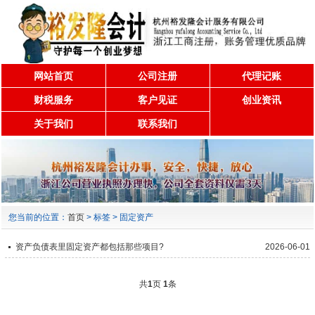
网站首页
公司注册
代理记账
财税服务
客户见证
创业资讯
关于我们
联系我们
您当前的位置：
首页
> 标签 > 固定资产
资产负债表里固定资产都包括那些项目?
2026-06-01
共
1
页
1
条