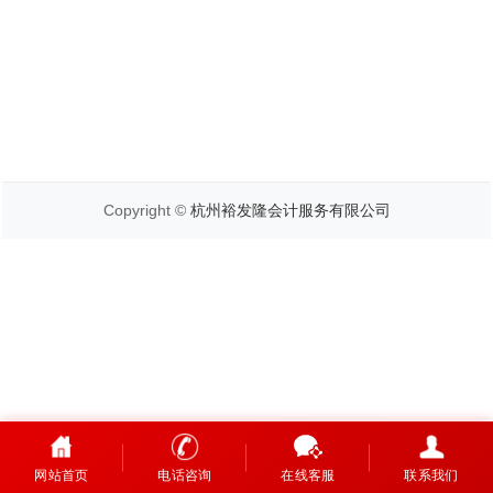
Copyright ©
杭州裕发隆会计服务有限公司
网站首页
电话咨询
在线客服
联系我们