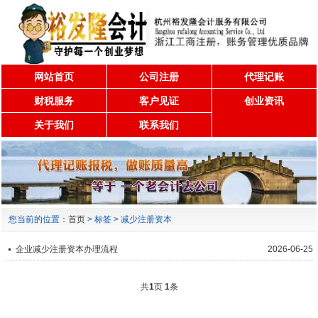
网站首页
公司注册
代理记账
财税服务
客户见证
创业资讯
关于我们
联系我们
您当前的位置：
首页
> 标签 > 减少注册资本
企业减少注册资本办理流程
2026-06-25
共
1
页
1
条