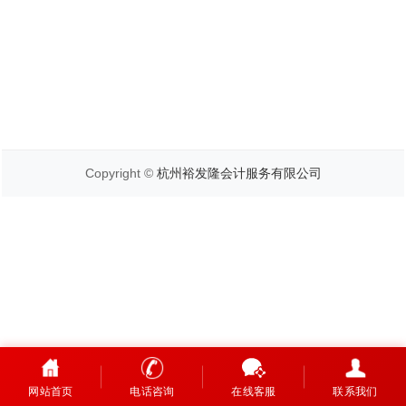
Copyright ©
杭州裕发隆会计服务有限公司
网站首页
电话咨询
在线客服
联系我们